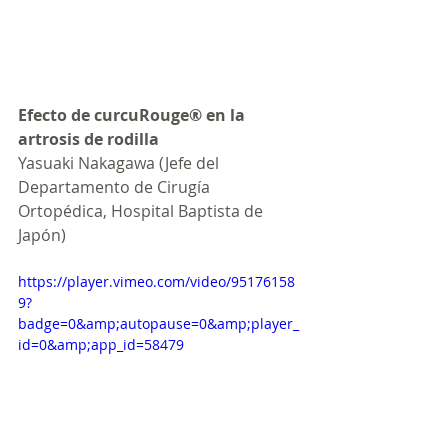
Efecto de curcuRouge® en la 
artrosis de rodilla 
Yasuaki Nakagawa (Jefe del 
Departamento de Cirugía 
Ortopédica, Hospital Baptista de 
Japón)
https://player.vimeo.com/video/95176158
9?
badge=0&amp;autopause=0&amp;player_
id=0&amp;app_id=58479