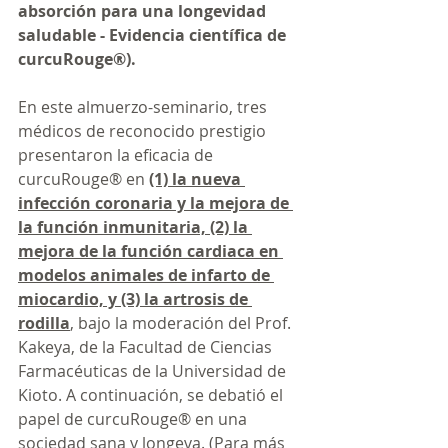
absorción para una longevidad 
saludable - Evidencia científica de 
curcuRouge®).
En este almuerzo-seminario, tres 
médicos de reconocido prestigio 
presentaron la eficacia de 
curcuRouge® en 
(1) la nueva 
infección coronaria y la mejora de 
la función inmunitaria, (2) la 
mejora de la función cardiaca en 
modelos animales de infarto de 
miocardio, y (3) la artrosis de 
rodilla
,
 bajo la moderación del Prof. 
Kakeya, de la Facultad de Ciencias 
Farmacéuticas de la Universidad de 
Kioto. A continuación, se debatió el 
papel de curcuRouge® en una 
sociedad sana y longeva. (Para más 