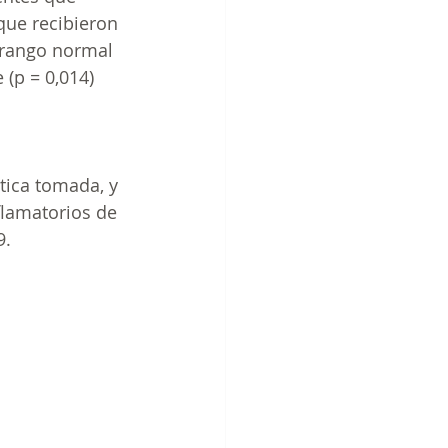
que recibieron 
n rango normal 
 (p = 0,014) 
tica tomada, y 
flamatorios de 
9.