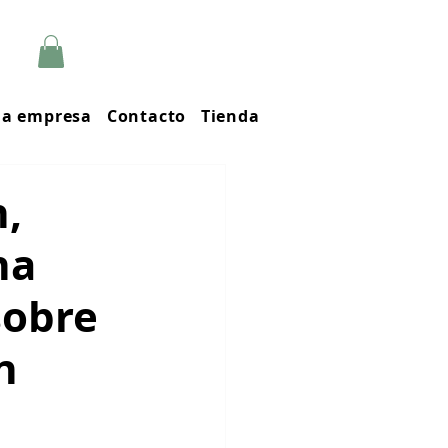
 la empresa
Contacto
Tienda
h,
ha
sobre
n