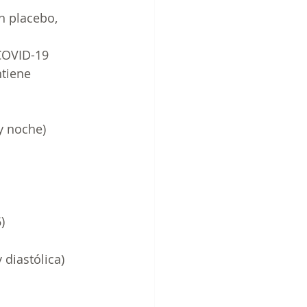
on placebo,
r COVID-19
ntiene
a y noche)
)
y diastólica)