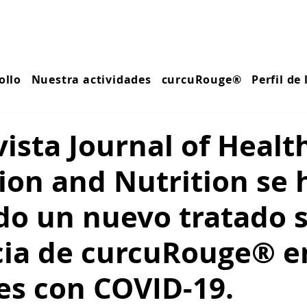
ollo
Nuestra actividades
curcuRouge®
Perfil de
vista Journal of Healt
ion and Nutrition se 
do un nuevo tratado 
acia de curcuRouge® e
es con COVID-19.