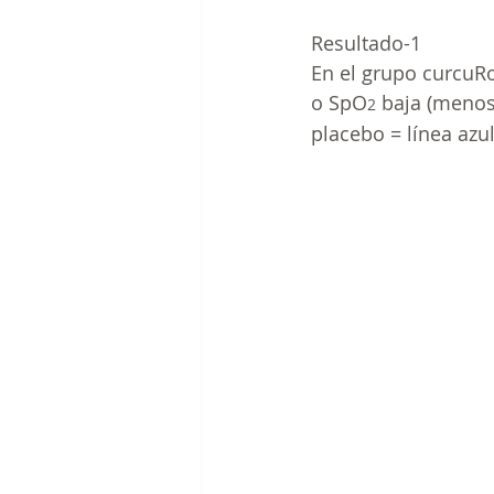
Resultado-1
En el grupo curcuR
o SpO
 baja (menos
2
placebo = línea azul