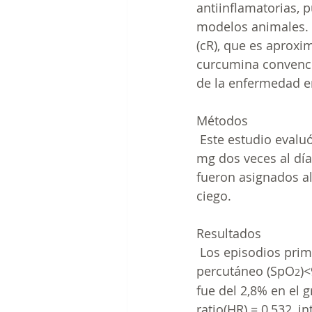
antiinflamatorias, p
modelos animales. 
(cR), que es aproxi
curcumina convencio
de la enfermedad e
Métodos
 Este estudio evaluó
mg dos veces al día
fueron asignados a
ciego.
Resultados
 Los episodios prim
percutáneo (SpO
)
2
fue del 2,8% en el g
ratio(HR) = 0,532, i