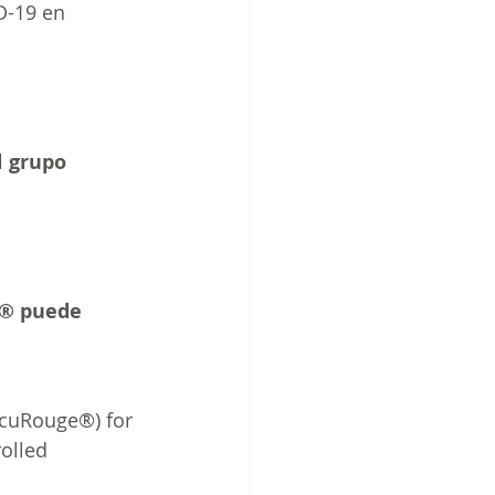
D-19 en 
 grupo 
e® puede 
rcuRouge®) for 
olled 