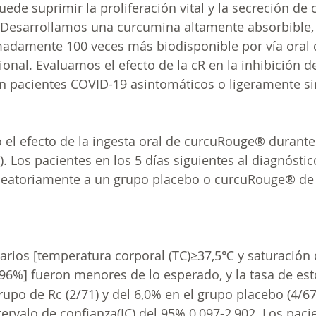
uede suprimir la proliferación vital y la secreción de 
Desarrollamos una curcumina altamente absorbible
madamente 100 veces más biodisponible por vía oral 
nal. Evaluamos el efecto de la cR en la inhibición de
n pacientes COVID-19 asintomáticos o ligeramente si
 el efecto de la ingesta oral de 
curcuRouge®
 durante
). Los pacientes en los 5 días siguientes al diagnósti
leatoriamente a un grupo placebo o 
curcuRouge®
 de
arios [temperatura corporal (TC)≥37,5℃ y saturación 
<96%] fueron menores de lo esperado, y la tasa de est
rupo de Rc (2/71) y del 6,0% en el grupo placebo (4/67
ntervalo de confianza(IC) del 95% 0,097-2,902. Los paci