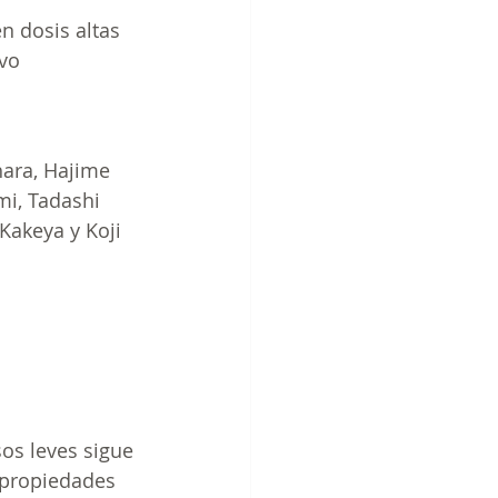
 dosis altas 
vo 
ara, Hajime 
mi, Tadashi 
akeya y Koji 
os leves sigue 
 propiedades 