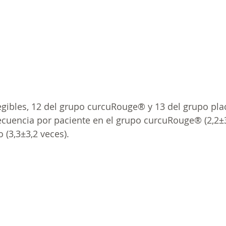
gibles, 12 del grupo 
curcuRouge®
 y 13 del grupo pl
cuencia por paciente en el grupo 
curcuRouge®
 (2,2±
 (3,3±3,2 veces).