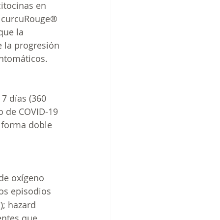
citocinas en 
, curcuRouge® 
que la 
 la progresión 
ntomáticos.
 7 días (360 
co de COVID-19 
 forma doble 
de oxígeno 
os episodios 
); hazard 
entes que 