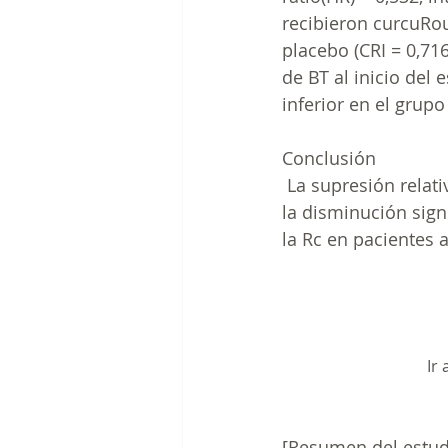
recibieron 
curcuRo
placebo (CRI = 0,71
de BT al inicio del 
inferior en el grupo
Conclusión
 La supresión relati
la disminución signi
la Rc en pacientes
Ir
[Resumen del estud