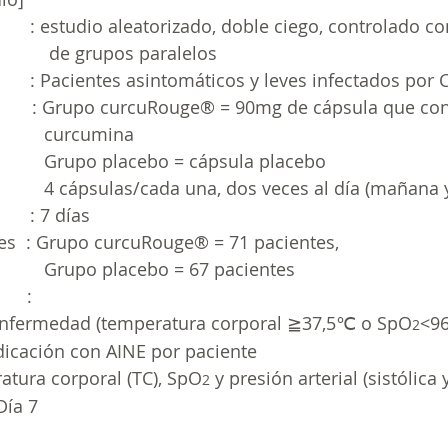
        : estudio aleatorizado, doble ciego, controlado c
                 de grupos paralelos
           : Pacientes asintomáticos y leves infectados po
      : 
Grupo curcuRouge®
 = 90mg de cápsula que co
              curcumina
                  Grupo placebo = cápsula placebo
                   4 cápsulas/cada una, dos veces al día (mañan
    : 7 días
s  : Grupo 
curcuRouge® 
= 71 pacientes,
                 Grupo placebo = 67 pacientes
    :
 enfermedad (temperatura corporal ≧37,5℃ o SpO
<96
2
dicación con AINE por paciente
atura corporal (TC), SpO
 y presión arterial (sistólica 
2
 Día 7