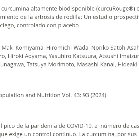
 curcumina altamente biodisponible (curcuRouge®) en
amiento de la artrosis de rodilla: Un estudio prospecti
 ciego, controlado con placebo
, Maki Komiyama, Hiromichi Wada, Noriko Satoh-Asah
ro, Hiroki Aoyama, Yasuhiro Katsuura, Atsushi Imaizu
Sunagawa, Tatsuya Morimoto, Masashi Kanai, Hideaki K
]
opulation and Nutrition Vol. 43: 93 (2024)
l pico de la pandemia de COVID-19, el número de cas
que exige un control continuo. La curcumina, por sus