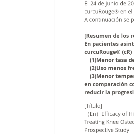
El 24 de junio de 2
curcuRouge® en el J
A continuación se 
[Resumen de los r
En pacientes asin
curcuRouge® (cR) 
　(1)Menor tasa de
　(2)Uso menos fr
　(3)Menor temper
en comparación co
reducir la progres
[Título]
（En）Efficacy of Hi
Treating Knee Osteo
Prospective Study