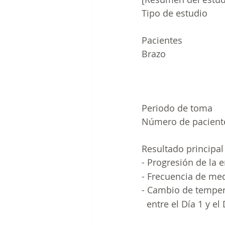
Tipo de estudio     
                          
Pacientes            
Brazo                        
                            
                        
                       
Periodo de toma       
Número de paciente
                         
Resultado principal  
- Progresión de la
- Frecuencia de me
- Cambio de temper
  entre el Día 1 y el