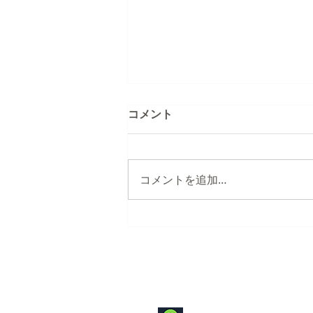
コメント
コメントを追加…
クルクルージュ®の生体への
高い吸収性を示す論文が学術
誌に掲載されました。
Contact