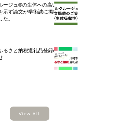
ルージュ®の生体への高い
を示す論文が学術誌に掲載
した。
ふるさと納税返礼品登録の
せ
View All