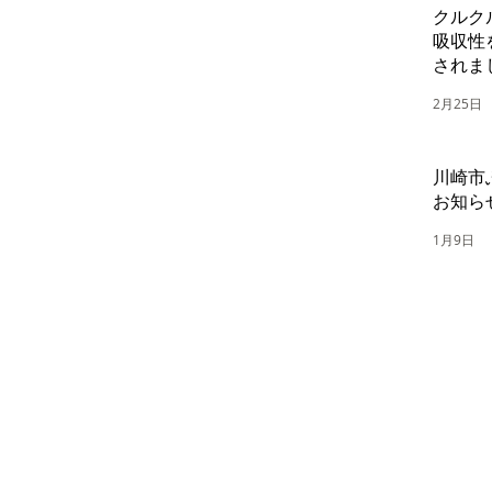
3-2-1
クルク
ンタービル 東604（実験室）
吸収性
センタービル
されま
4（オフィススペース）
2月25日
川崎市
お知ら
1月9日