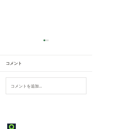
コメント
コメントを追加…
川崎市ふるさと納税返礼
ご愛顧感謝セー
品登録のお知らせ
お知らせ【特許
念】
Contact
神奈川県川崎市高津区坂戸3-2-1