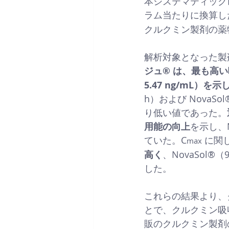
本システマティック
ラム当たりに換算した
クルクミン製剤の薬
解析対象となった製
ジュ® は、最も高い
5.47 ng/mL）を
h）および NovaSo
り低い値であった。
用能の向上
を示し、N
ていた。C
 に関
max
高く
、NovaSol®（
した。
これらの結果より、
とで、クルクミン吸
販のクルクミン製剤