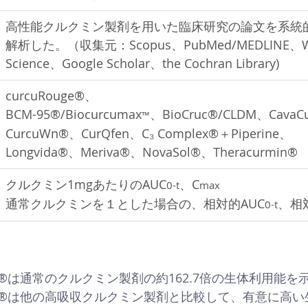
高性能クルクミン製剤を用いた臨床研究の論文を系統
解析した。（収集元：Scopus、PubMed/MEDLINE、We
Science、Google Scholar、the Cochran Library)
curcuRouge®、
BCM-95®/Biocurcumax
、BioCruc®/CLDM、CavaC
™
CurcuWn®、CurQfen、C
₃
 Complex®＋Piperine、
Longvida®、Meriva®、NovaSol®、Theracurmin®
クルクミン1mgあたりのAUC
、C
0-t
max
通常クルクミンを１とした場合の、相対的AUC
、相
0-t
®は通常のクルクミン製剤の約162.7倍の生体利用能を
®は他の高吸収クルクミン製剤と比較して、有意に高い