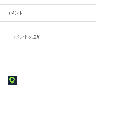
コメント
コメントを追加…
川崎市ふるさと納税返礼
ご愛顧感謝セー
品登録のお知らせ
お知らせ【特許
念】
Contact
神奈川県川崎市高津区坂戸3-2-1
KSPイノベーションセンタービル
東604（実験室）
KSP イノベーションセンタービル
西 4 階 404（オ
フィススペース）