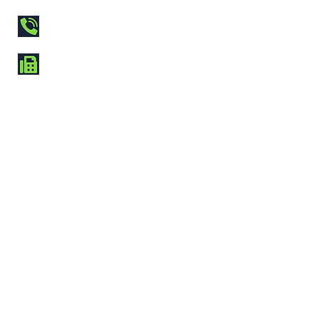
044-322-0005
044-322-0007
NEWS
クルクルージュ®の生体への高
い吸収性を示す論文が学術誌に
掲載されました。
2月25日
川崎市ふるさと納税返礼品登録
のお知らせ
1月9日